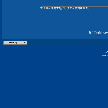
管理員可能要求您
註冊
後才可瀏覽此頁面。
所有的時間均為G
vB
power