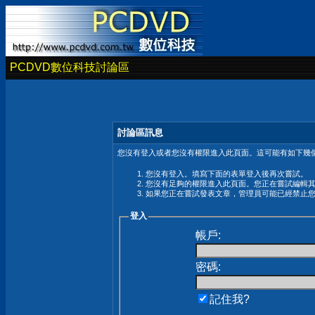
PCDVD數位科技討論區
討論區訊息
您沒有登入或者您沒有權限進入此頁面。這可能有如下幾個
您沒有登入。填寫下面的表單登入後再次嘗試。
您沒有足夠的權限進入此頁面。您正在嘗試編輯
如果您正在嘗試發表文章，管理員可能已經禁止
登入
帳戶:
密碼:
記住我?