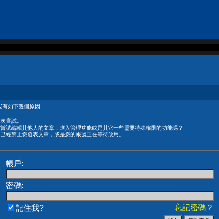
有如下幾個原因:
再次嘗試。
在嘗試編輯其他人的文章，進入管理功能或是其它一些需要特殊權限的功能嗎？
能已經禁止您發表文章，或是您的帳號正在等待啟用。
帳戶:
密碼:
忘記密碼？
記住我?