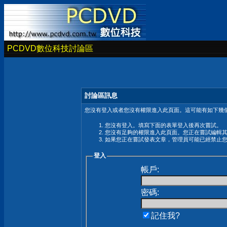
PCDVD數位科技討論區
討論區訊息
您沒有登入或者您沒有權限進入此頁面。這可能有如下幾個
您沒有登入。填寫下面的表單登入後再次嘗試。
您沒有足夠的權限進入此頁面。您正在嘗試編輯
如果您正在嘗試發表文章，管理員可能已經禁止
登入
帳戶:
密碼:
記住我?