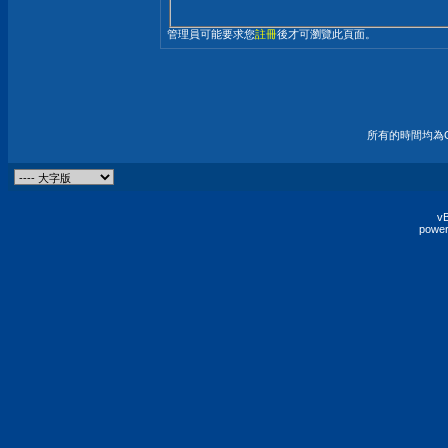
管理員可能要求您
註冊
後才可瀏覽此頁面。
所有的時間均為G
vB
power