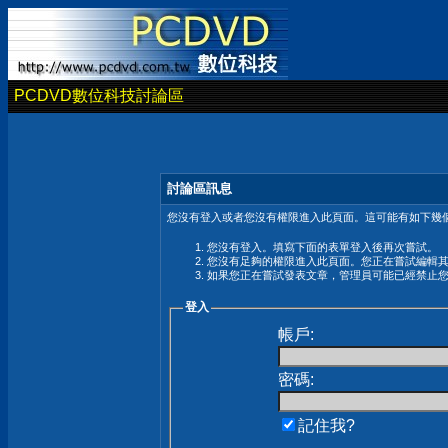
PCDVD數位科技討論區
討論區訊息
您沒有登入或者您沒有權限進入此頁面。這可能有如下幾個
您沒有登入。填寫下面的表單登入後再次嘗試。
您沒有足夠的權限進入此頁面。您正在嘗試編輯
如果您正在嘗試發表文章，管理員可能已經禁止
登入
帳戶:
密碼:
記住我?