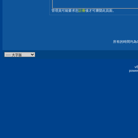
管理員可能要求您
註冊
後才可瀏覽此頁面。
所有的時間均為G
vB
power