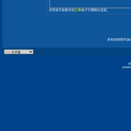
管理員可能要求您
註冊
後才可瀏覽此頁面。
所有的時間均為G
vB
power