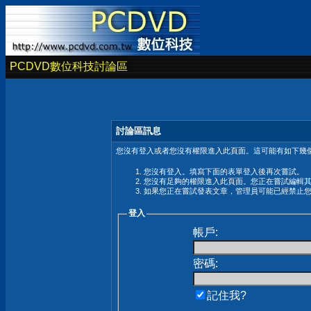
PCDVD數位科技討論區
討論區訊息
您沒有登入或者您沒有權限進入此頁面。這可能有如下幾個
您沒有登入。填寫下面的表單登入後再次嘗試。
您沒有足夠的權限進入此頁面。您正在嘗試編輯
如果您正在嘗試發表文章，管理員可能已經禁止
登入
帳戶:
密碼:
記住我?