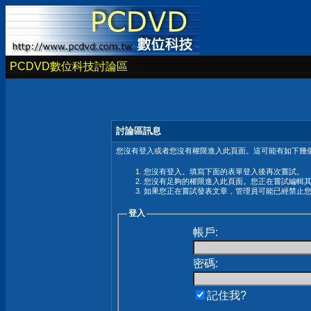
PCDVD數位科技討論區
討論區訊息
您沒有登入或者您沒有權限進入此頁面。這可能有如下幾個
您沒有登入。填寫下面的表單登入後再次嘗試。
您沒有足夠的權限進入此頁面。您正在嘗試編輯
如果您正在嘗試發表文章，管理員可能已經禁止
登入
帳戶:
密碼:
記住我?