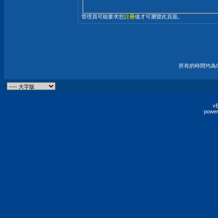
管理員可能要求您
註冊
後才可瀏覽此頁面。
所有的時間均為G
vB
power