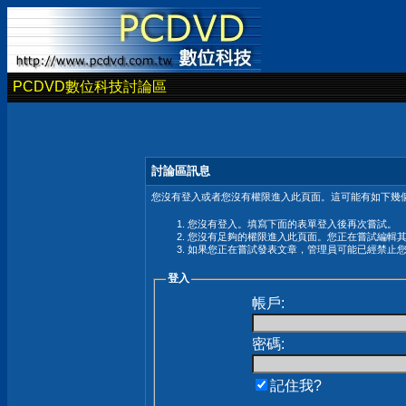
PCDVD數位科技討論區
討論區訊息
您沒有登入或者您沒有權限進入此頁面。這可能有如下幾個
您沒有登入。填寫下面的表單登入後再次嘗試。
您沒有足夠的權限進入此頁面。您正在嘗試編輯
如果您正在嘗試發表文章，管理員可能已經禁止
登入
帳戶:
密碼:
記住我?