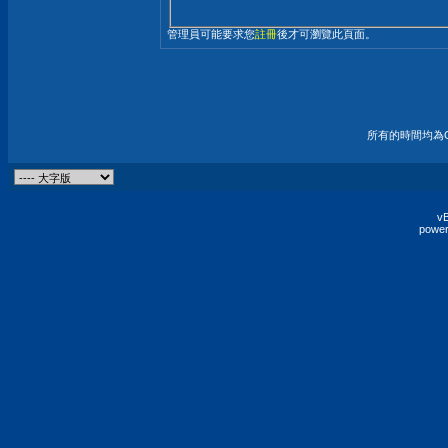
管理員可能要求您
註冊
後才可瀏覽此頁面。
所有的時間均為G
vB
power