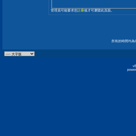
管理員可能要求您
註冊
後才可瀏覽此頁面。
所有的時間均為G
vB
power