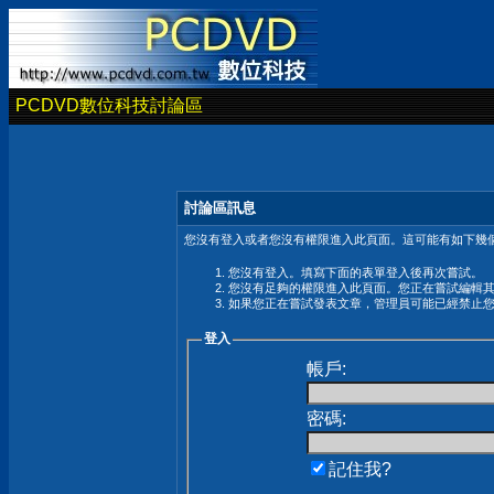
PCDVD數位科技討論區
討論區訊息
您沒有登入或者您沒有權限進入此頁面。這可能有如下幾個
您沒有登入。填寫下面的表單登入後再次嘗試。
您沒有足夠的權限進入此頁面。您正在嘗試編輯
如果您正在嘗試發表文章，管理員可能已經禁止
登入
帳戶:
密碼:
記住我?