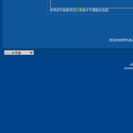
管理員可能要求您
註冊
後才可瀏覽此頁面。
所有的時間均為G
vB
power