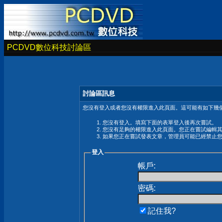
PCDVD數位科技討論區
討論區訊息
您沒有登入或者您沒有權限進入此頁面。這可能有如下幾個
您沒有登入。填寫下面的表單登入後再次嘗試。
您沒有足夠的權限進入此頁面。您正在嘗試編輯
如果您正在嘗試發表文章，管理員可能已經禁止
登入
帳戶:
密碼:
記住我?