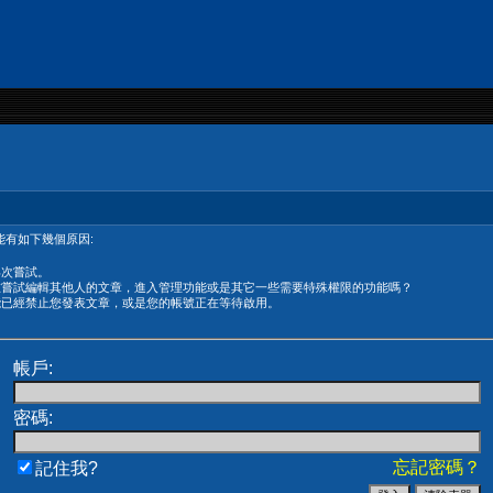
有如下幾個原因:
再次嘗試。
在嘗試編輯其他人的文章，進入管理功能或是其它一些需要特殊權限的功能嗎？
能已經禁止您發表文章，或是您的帳號正在等待啟用。
帳戶:
密碼:
忘記密碼？
記住我?