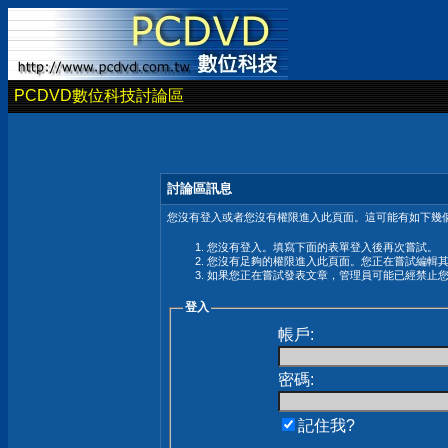
PCDVD數位科技討論區
討論區訊息
您沒有登入或者您沒有權限進入此頁面。這可能有如下幾個
您沒有登入。填寫下面的表單登入後再次嘗試。
您沒有足夠的權限進入此頁面。您正在嘗試編輯
如果您正在嘗試發表文章，管理員可能已經禁止
登入
帳戶:
密碼:
記住我?