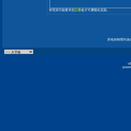
管理員可能要求您
註冊
後才可瀏覽此頁面。
所有的時間均為G
vB
power