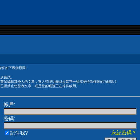
有如下幾個原因:
再次嘗試。
在嘗試編輯其他人的文章，進入管理功能或是其它一些需要特殊權限的功能嗎？
能已經禁止您發表文章，或是您的帳號正在等待啟用。
帳戶:
密碼:
忘記密碼？
記住我?