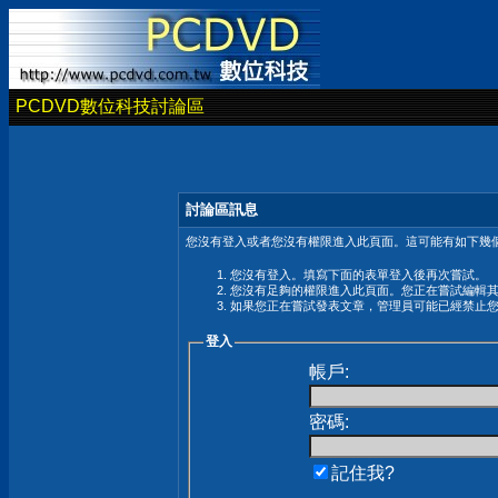
PCDVD數位科技討論區
討論區訊息
您沒有登入或者您沒有權限進入此頁面。這可能有如下幾個
您沒有登入。填寫下面的表單登入後再次嘗試。
您沒有足夠的權限進入此頁面。您正在嘗試編輯
如果您正在嘗試發表文章，管理員可能已經禁止
登入
帳戶:
密碼:
記住我?