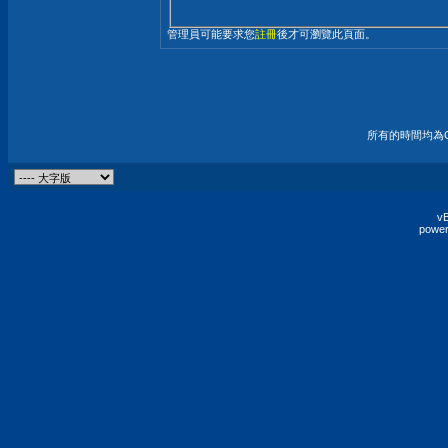
管理員可能要求您
註冊
後才可瀏覽此頁面。
所有的時間均為G
vB
power