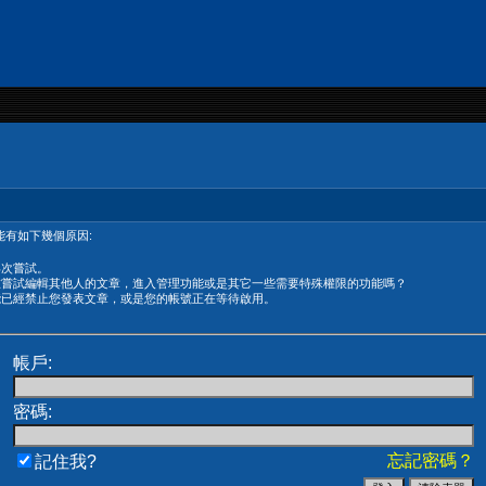
有如下幾個原因:
再次嘗試。
在嘗試編輯其他人的文章，進入管理功能或是其它一些需要特殊權限的功能嗎？
能已經禁止您發表文章，或是您的帳號正在等待啟用。
帳戶:
密碼:
忘記密碼？
記住我?