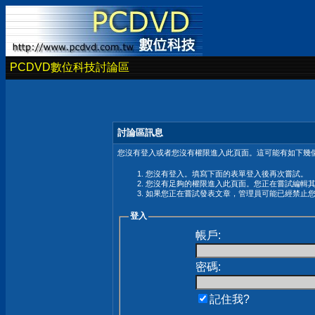
PCDVD數位科技討論區
討論區訊息
您沒有登入或者您沒有權限進入此頁面。這可能有如下幾個
您沒有登入。填寫下面的表單登入後再次嘗試。
您沒有足夠的權限進入此頁面。您正在嘗試編輯
如果您正在嘗試發表文章，管理員可能已經禁止
登入
帳戶:
密碼:
記住我?