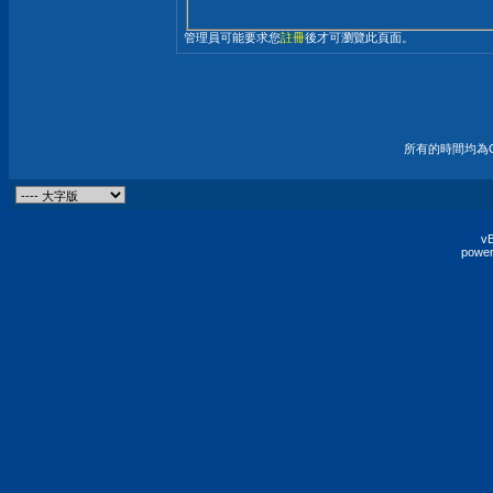
管理員可能要求您
註冊
後才可瀏覽此頁面。
所有的時間均為G
vB
power