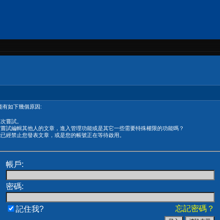
有如下幾個原因:
再次嘗試。
在嘗試編輯其他人的文章，進入管理功能或是其它一些需要特殊權限的功能嗎？
能已經禁止您發表文章，或是您的帳號正在等待啟用。
帳戶:
密碼:
忘記密碼？
記住我?