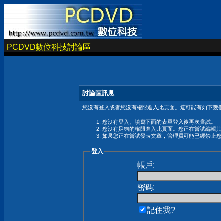
PCDVD數位科技討論區
討論區訊息
您沒有登入或者您沒有權限進入此頁面。這可能有如下幾個
您沒有登入。填寫下面的表單登入後再次嘗試。
您沒有足夠的權限進入此頁面。您正在嘗試編輯
如果您正在嘗試發表文章，管理員可能已經禁止
登入
帳戶:
密碼:
記住我?