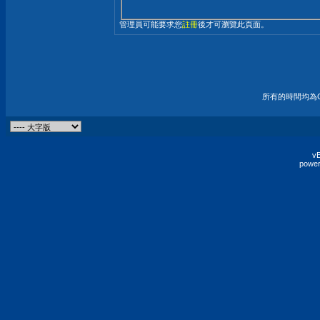
管理員可能要求您
註冊
後才可瀏覽此頁面。
所有的時間均為G
vB
power