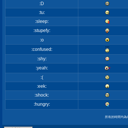
:D
:tu:
:sleep:
:stupefy:
:o
:confused:
:shy:
:yeah:
:(
:eek:
:shock:
:hungry:
所有的時間均為G