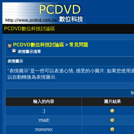
PCDVD數位科技討論區
PCDVD數位科技討論區
>
常見問題
表情圖示清單
表情圖示
"表情圖示"是一些可以表達心情, 感受的小圖片. 如果您使
以自動轉換為表情圖示.
S
輸入的內容
圖片結果
:)
:mad:
:nonono: