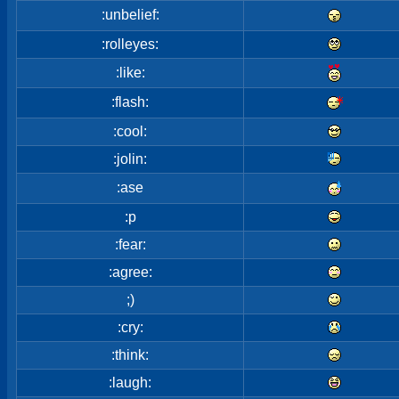
:unbelief:
:rolleyes:
:like:
:flash:
:cool:
:jolin:
:ase
:p
:fear:
:agree:
;)
:cry:
:think:
:laugh: