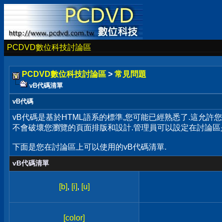
PCDVD數位科技討論區
PCDVD數位科技討論區
>
常見問題
vB代碼清單
vB代碼
vB代碼是基於HTML語系的標準,您可能已經熟悉了.這允許
不會破壞您瀏覽的頁面排版和設計.管理員可以設定在討論區
下面是您在討論區上可以使用的vB代碼清單.
vB代碼清單
[b]
,
[i]
,
[u]
[color]