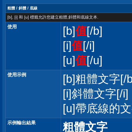
粗體 / 斜體 / 底線
[b], [i] 和 [u] 標籤允許您建立粗體,斜體和底線文本.
使用
[b]
值
[/b]
[i]
值
[/i]
[u]
值
[/u]
使用示例
[b]粗體文字[/b
[i]斜體文字[/i]
[u]帶底線的文字
示例輸出結果
粗體文字