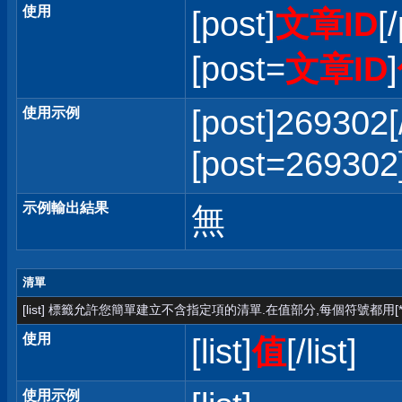
使用
[post]
文章ID
[
[post=
文章ID
]
[post]269302[
使用示例
[post=2693
示例輸出結果
無
清單
[list] 標籤允許您簡單建立不含指定項的清單.在值部分,每個符號都用[*
使用
[list]
值
[/list]
使用示例