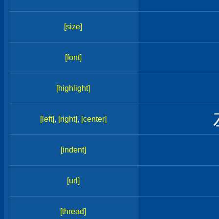
[size]
[font]
[highlight]
[left]
,
[right]
,
[center]
[indent]
[url]
[thread]