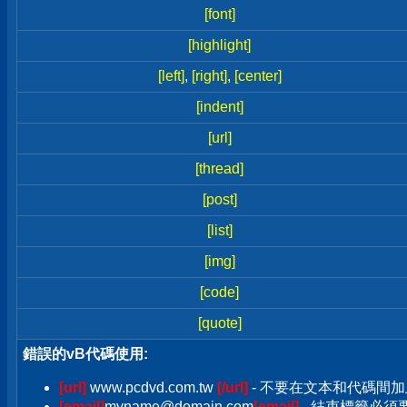
[font]
[highlight]
[left]
,
[right]
,
[center]
[indent]
[url]
[thread]
[post]
[list]
[img]
[code]
[quote]
錯誤的vB代碼使用:
[url]
www.pcdvd.com.tw
[/url]
- 不要在文本和代碼間加
[email]
myname@domain.com
[email]
- 結束標籤必須要加