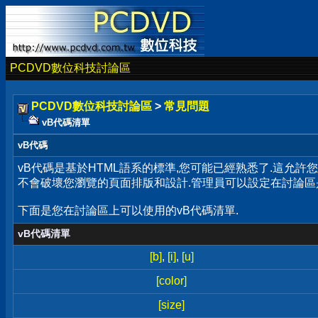
PCDVD數位科技討論區
PCDVD數位科技討論區
>
常見問題
vB代碼清單
vB代碼
vB代碼是基於HTML語系的標準,您可能已經熟悉了.這允許
不會破壞您瀏覽的頁面排版和設計.管理員可以設定在討論區
下面是您在討論區上可以使用的vB代碼清單.
vB代碼清單
[b]
,
[i]
,
[u]
[color]
[size]