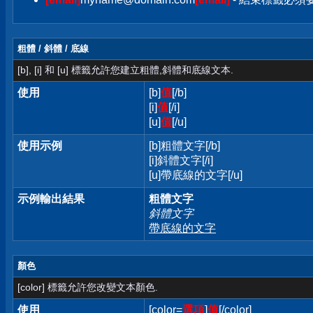
粗體 / 斜體 / 底線
[b], [i] 和 [u] 標籤允許您建立粗體,斜體和底線文本.
使用
[b]
值
[/b]
[i]
值
[/i]
[u]
值
[/u]
使用示例
[b]粗體文字[/b]
[i]斜體文字[/i]
[u]帶底線的文字[/u]
示例輸出結果
粗體文字
斜體文字
帶底線的文字
顏色
[color] 標籤允許您改變文本顏色.
使用
[color=
選項
]
值
[/color]