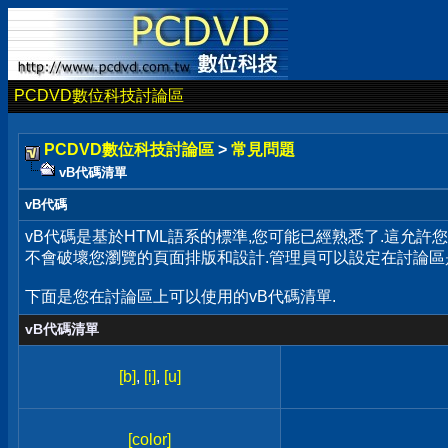
PCDVD數位科技討論區
PCDVD數位科技討論區
>
常見問題
vB代碼清單
vB代碼
vB代碼是基於HTML語系的標準,您可能已經熟悉了.這允許
不會破壞您瀏覽的頁面排版和設計.管理員可以設定在討論區
下面是您在討論區上可以使用的vB代碼清單.
vB代碼清單
[b]
,
[i]
,
[u]
[color]