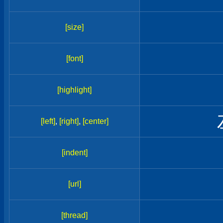
[size]
[font]
[highlight]
[left]
,
[right]
,
[center]
[indent]
[url]
[thread]