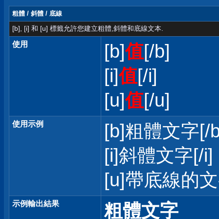
粗體 / 斜體 / 底線
[b], [i] 和 [u] 標籤允許您建立粗體,斜體和底線文本.
使用
[b]
值
[/b]
[i]
值
[/i]
[u]
值
[/u]
使用示例
[b]粗體文字[/b
[i]斜體文字[/i]
[u]帶底線的文字
示例輸出結果
粗體文字