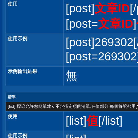
使用
[post]
文章ID
[
[post=
文章ID
]
[post]269302[
使用示例
[post=2693
示例輸出結果
無
清單
[list] 標籤允許您簡單建立不含指定項的清單.在值部分,每個符號都用[*
使用
[list]
值
[/list]
使用示例