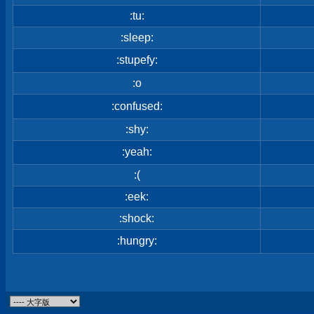
:tu:
:sleep:
:stupefy:
:o
:confused:
:shy:
:yeah:
:(
:eek:
:shock:
:hungry: