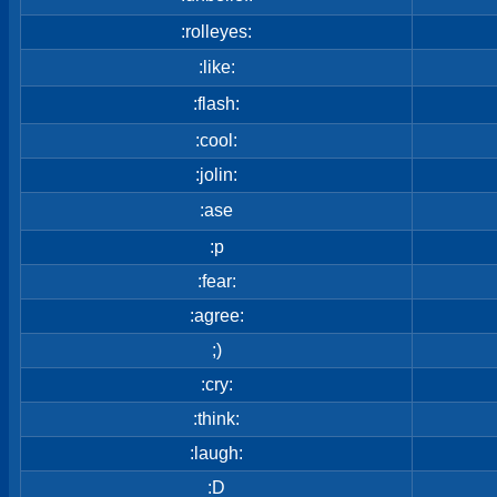
:rolleyes:
:like:
:flash:
:cool:
:jolin:
:ase
:p
:fear:
:agree:
;)
:cry:
:think:
:laugh:
:D