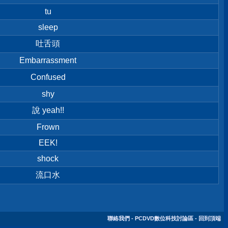
tu
sleep
吐舌頭
Embarrassment
Confused
shy
說 yeah!!
Frown
EEK!
shock
流口水
聯絡我們
-
PCDVD數位科技討論區
-
回到頂端