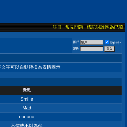
註冊
常見問題
標記討論區為已讀
帳戶
記住我?
密碼
標準文字可以自動轉換為表情圖示.
意思
Smilie
Mad
nonono
不信或不以為然