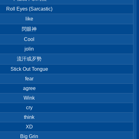
Roll Eyes (Sarcastic)
like
閃眼神
Cool
jolin
流汗或歹勢
Stick Out Tongue
fear
agree
Wink
cry
think
XD
Big Grin