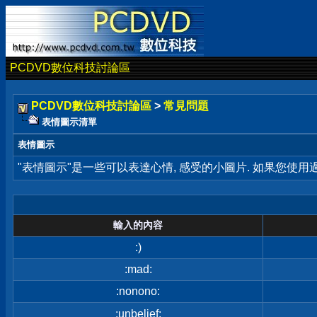
PCDVD數位科技討論區
PCDVD數位科技討論區
>
常見問題
表情圖示清單
表情圖示
"表情圖示"是一些可以表達心情, 感受的小圖片. 如果您使
輸入的內容
:)
:mad:
:nonono:
:unbelief: