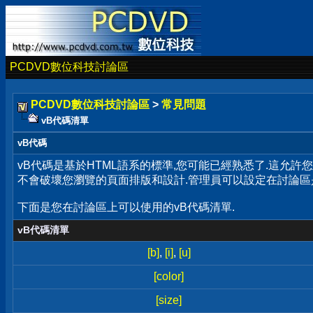
PCDVD數位科技討論區
PCDVD數位科技討論區
>
常見問題
vB代碼清單
vB代碼
vB代碼是基於HTML語系的標準,您可能已經熟悉了.這允許
不會破壞您瀏覽的頁面排版和設計.管理員可以設定在討論區
下面是您在討論區上可以使用的vB代碼清單.
vB代碼清單
[b]
,
[i]
,
[u]
[color]
[size]