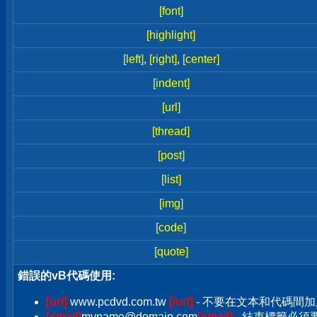
[font]
[highlight]
[left]
,
[right]
,
[center]
[indent]
[url]
[thread]
[post]
[list]
[img]
[code]
[quote]
錯誤的vB代碼使用:
[url]
www.pcdvd.com.tw
[/url]
- 不要在文本和代碼間加
[email]
myname@domain.com
[email]
- 結束標籤必須要加