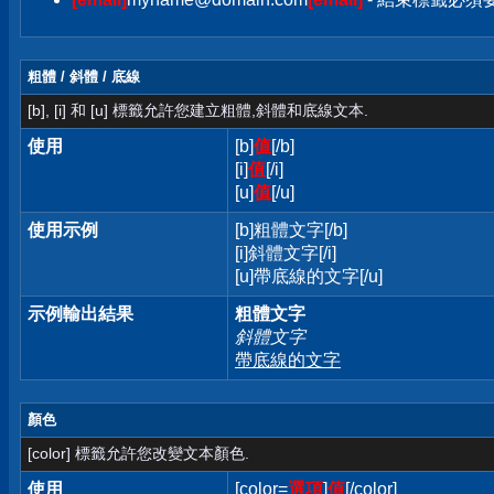
粗體 / 斜體 / 底線
[b], [i] 和 [u] 標籤允許您建立粗體,斜體和底線文本.
使用
[b]
值
[/b]
[i]
值
[/i]
[u]
值
[/u]
使用示例
[b]粗體文字[/b]
[i]斜體文字[/i]
[u]帶底線的文字[/u]
示例輸出結果
粗體文字
斜體文字
帶底線的文字
顏色
[color] 標籤允許您改變文本顏色.
使用
[color=
選項
]
值
[/color]