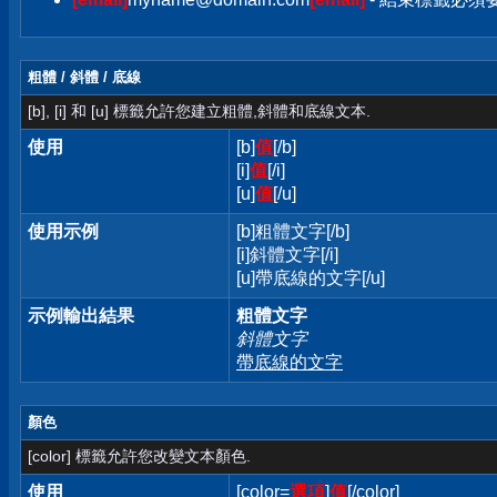
粗體 / 斜體 / 底線
[b], [i] 和 [u] 標籤允許您建立粗體,斜體和底線文本.
使用
[b]
值
[/b]
[i]
值
[/i]
[u]
值
[/u]
使用示例
[b]粗體文字[/b]
[i]斜體文字[/i]
[u]帶底線的文字[/u]
示例輸出結果
粗體文字
斜體文字
帶底線的文字
顏色
[color] 標籤允許您改變文本顏色.
使用
[color=
選項
]
值
[/color]