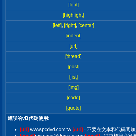
[font]
[highlight]
[left]
,
[right]
,
[center]
[indent]
[url]
[thread]
[post]
[list]
[img]
[code]
[quote]
錯誤的vB代碼使用:
[url]
www.pcdvd.com.tw
[/url]
- 不要在文本和代碼間加
[email]
myname@domain.com
[email]
- 結束標籤必須要加