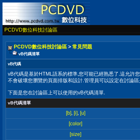
PCDVD數位科技討論區
PCDVD數位科技討論區
>
常見問題
vB代碼清單
vB代碼
vB代碼是基於HTML語系的標準,您可能已經熟悉了.這允許
不會破壞您瀏覽的頁面排版和設計.管理員可以設定在討論區
下面是您在討論區上可以使用的vB代碼清單.
vB代碼清單
[b]
,
[i]
,
[u]
[color]
[size]