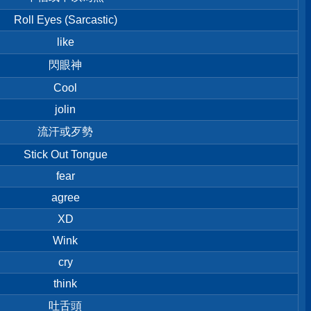
Roll Eyes (Sarcastic)
like
閃眼神
Cool
jolin
流汗或歹勢
Stick Out Tongue
fear
agree
XD
Wink
cry
think
吐舌頭