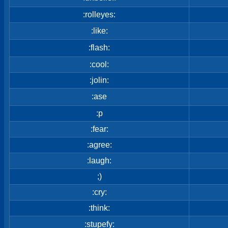
:rolleyes:
:like:
:flash:
:cool:
:jolin:
:ase
:p
:fear:
:agree:
:laugh:
;)
:cry:
:think:
:stupefy: