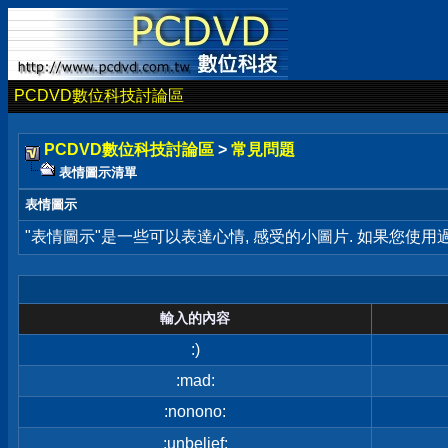
PCDVD數位科技討論區
PCDVD數位科技討論區
>
常見問題
表情圖示清單
表情圖示
"表情圖示"是一些可以表達心情, 感受的小圖片. 如果您使
輸入的內容
:)
:mad:
:nonono:
:unbelief: