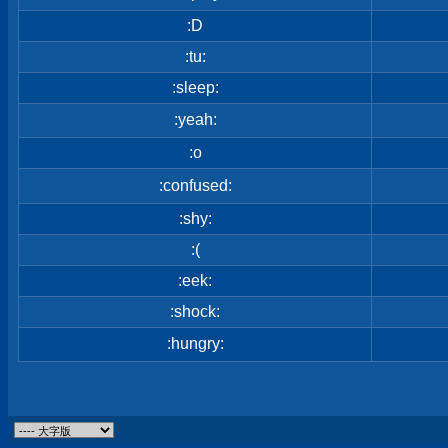
:D
:tu:
:sleep:
:yeah:
:o
:confused:
:shy:
:(
:eek:
:shock:
:hungry: