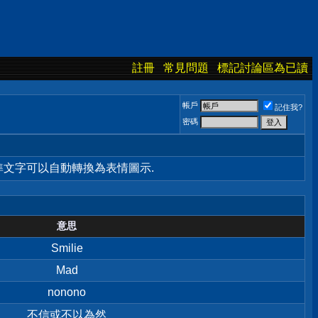
註冊
常見問題
標記討論區為已讀
帳戶
記住我?
密碼
標準文字可以自動轉換為表情圖示.
意思
Smilie
Mad
nonono
不信或不以為然