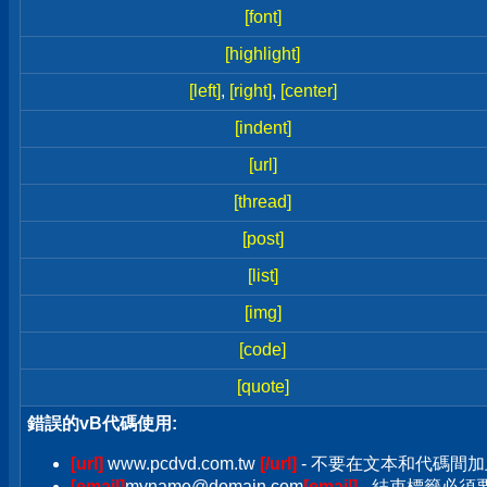
[font]
[highlight]
[left]
,
[right]
,
[center]
[indent]
[url]
[thread]
[post]
[list]
[img]
[code]
[quote]
錯誤的vB代碼使用:
[url]
www.pcdvd.com.tw
[/url]
- 不要在文本和代碼間加
[email]
myname@domain.com
[email]
- 結束標籤必須要加