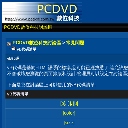
PCDVD數位科技討論區
PCDVD數位科技討論區
>
常見問題
vB代碼清單
vB代碼
vB代碼是基於HTML語系的標準,您可能已經熟悉了.這允許
不會破壞您瀏覽的頁面排版和設計.管理員可以設定在討論區
下面是您在討論區上可以使用的vB代碼清單.
vB代碼清單
[b]
,
[i]
,
[u]
[color]
[size]