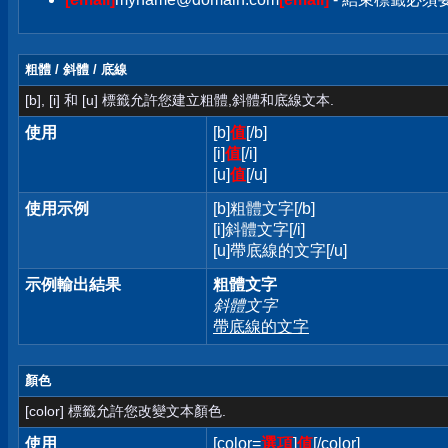
粗體 / 斜體 / 底線
[b], [i] 和 [u] 標籤允許您建立粗體,斜體和底線文本.
使用
[b]
值
[/b]
[i]
值
[/i]
[u]
值
[/u]
使用示例
[b]粗體文字[/b]
[i]斜體文字[/i]
[u]帶底線的文字[/u]
示例輸出結果
粗體文字
斜體文字
帶底線的文字
顏色
[color] 標籤允許您改變文本顏色.
使用
[color=
選項
]
值
[/color]