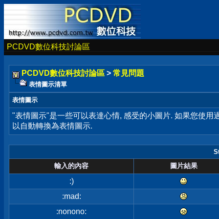
PCDVD數位科技討論區
PCDVD數位科技討論區
>
常見問題
表情圖示清單
表情圖示
"表情圖示"是一些可以表達心情, 感受的小圖片. 如果您使
以自動轉換為表情圖示.
S
輸入的內容
圖片結果
:)
:mad:
:nonono: