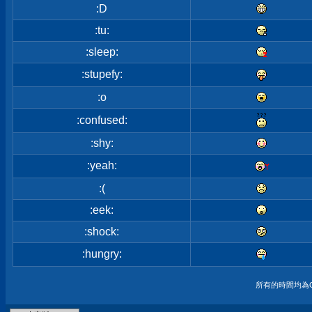
:D
:tu:
:sleep:
:stupefy:
:o
:confused:
:shy:
:yeah:
:(
:eek:
:shock:
:hungry:
所有的時間均為G