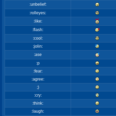
:unbelief:
:rolleyes:
:like:
:flash:
:cool:
:jolin:
:ase
:p
:fear:
:agree:
;)
:cry:
:think:
:laugh: