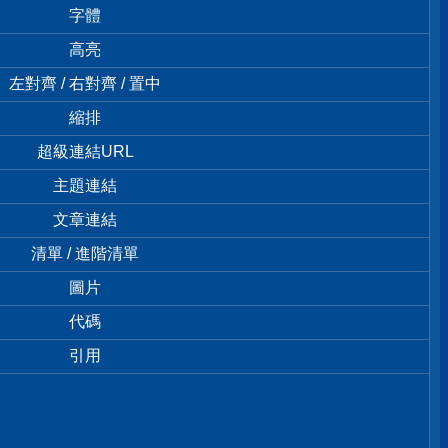
字體
高亮
左對齊 / 右對齊 / 置中
縮排
超級連結URL
主題連結
文章連結
清單 / 進階清單
圖片
代碼
引用