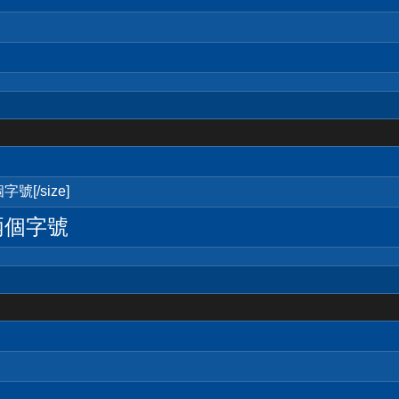
號[/size]
兩個字號