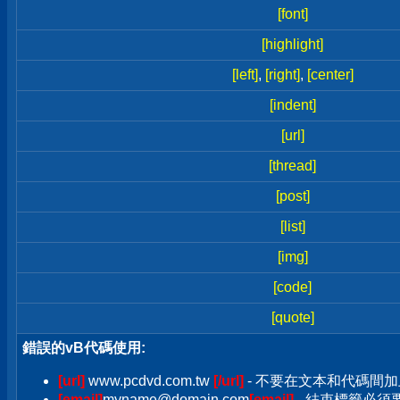
[font]
[highlight]
[left]
,
[right]
,
[center]
[indent]
[url]
[thread]
[post]
[list]
[img]
[code]
[quote]
錯誤的vB代碼使用:
[url]
www.pcdvd.com.tw
[/url]
- 不要在文本和代碼間加
[email]
myname@domain.com
[email]
- 結束標籤必須要加