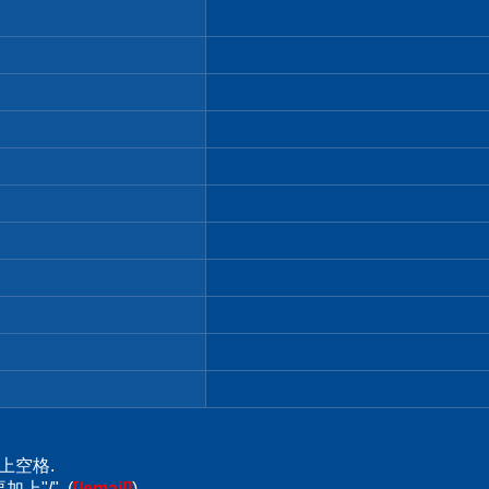
上空格.
上"/". (
[/email]
)