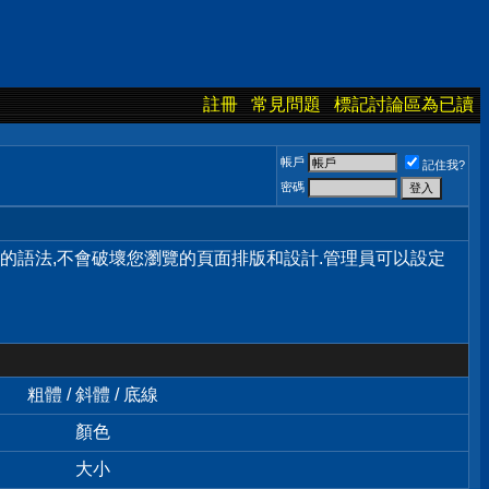
註冊
常見問題
標記討論區為已讀
帳戶
記住我?
密碼
單的語法,不會破壞您瀏覽的頁面排版和設計.管理員可以設定
粗體 / 斜體 / 底線
顏色
大小