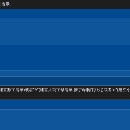
]表示.
(建立數字清單)或者"A"(建立大寫字母清單,按字母順序排列)或者"a"(建立