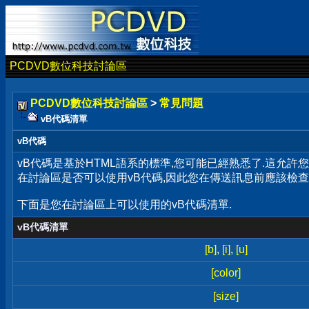
PCDVD數位科技討論區
PCDVD數位科技討論區
>
常見問題
vB代碼清單
vB代碼
vB代碼是基於HTML語系的標準,您可能已經熟悉了.這允
在討論區是否可以使用vB代碼,因此您在傳送訊息前應該檢查
下面是您在討論區上可以使用的vB代碼清單.
vB代碼清單
[b]
,
[i]
,
[u]
[color]
[size]