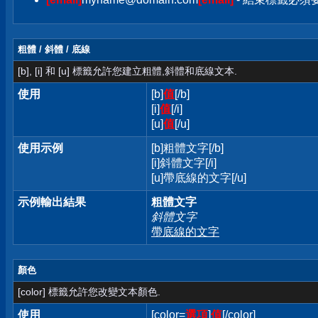
粗體 / 斜體 / 底線
[b], [i] 和 [u] 標籤允許您建立粗體,斜體和底線文本.
使用
[b]
值
[/b]
[i]
值
[/i]
[u]
值
[/u]
使用示例
[b]粗體文字[/b]
[i]斜體文字[/i]
[u]帶底線的文字[/u]
示例輸出結果
粗體文字
斜體文字
帶底線的文字
顏色
[color] 標籤允許您改變文本顏色.
使用
[color=
選項
]
值
[/color]