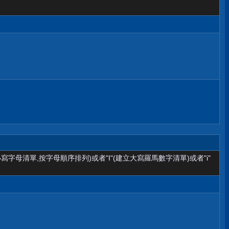
小寫字母清單,按字母順序排列)或者"I"(建立大寫羅馬數字清單)或者"i"