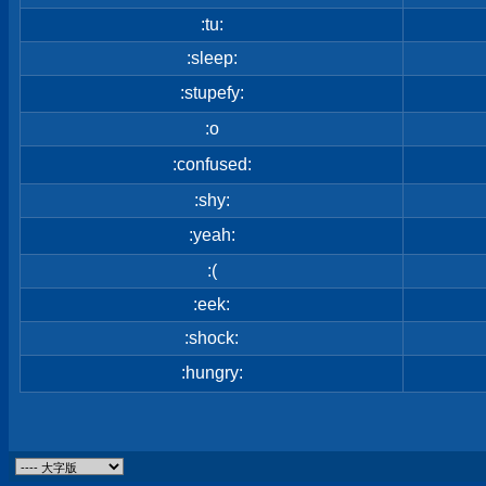
:tu:
:sleep:
:stupefy:
:o
:confused:
:shy:
:yeah:
:(
:eek:
:shock:
:hungry: