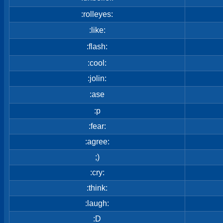
:rolleyes:
:like:
:flash:
:cool:
:jolin:
:ase
:p
:fear:
:agree:
;)
:cry:
:think:
:laugh:
:D