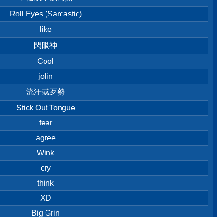
Roll Eyes (Sarcastic)
like
閃眼神
Cool
jolin
流汗或歹勢
Stick Out Tongue
fear
agree
Wink
cry
think
XD
Big Grin