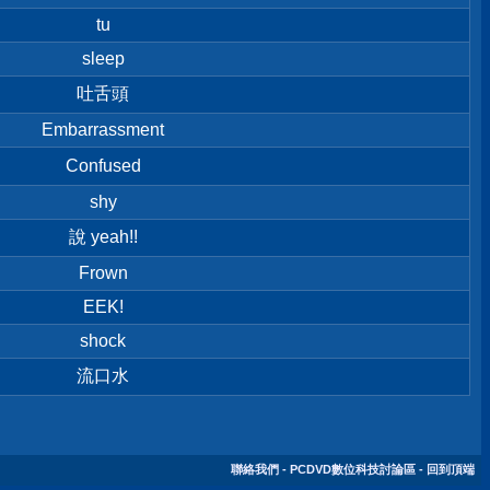
tu
sleep
吐舌頭
Embarrassment
Confused
shy
說 yeah!!
Frown
EEK!
shock
流口水
聯絡我們
-
PCDVD數位科技討論區
-
回到頂端