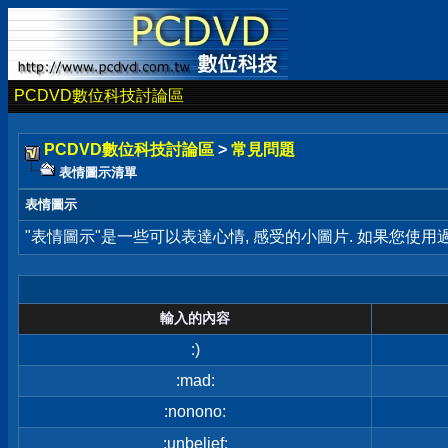
PCDVD數位科技討論區
PCDVD數位科技討論區
>
常見問題
表情圖示清單
表情圖示
"表情圖示"是一些可以表達心情, 感受的小圖片. 如果您使
輸入的內容
:)
:mad:
:nonono:
:unbelief: