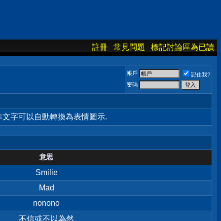
註冊
常見問題
標記討論區為已讀
帳戶
記住我?
密碼
標準文字可以自動轉換為表情圖示.
意思
Smilie
Mad
nonono
不信或不以為然