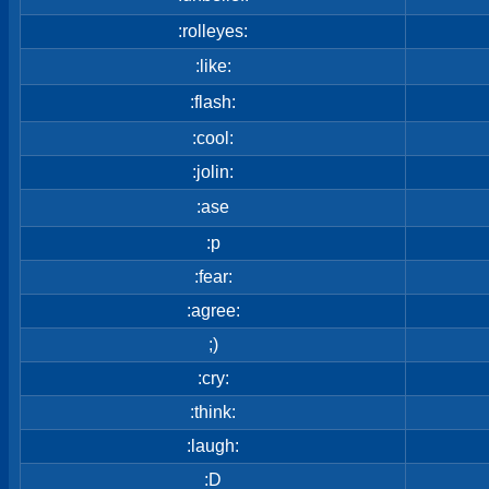
:rolleyes:
:like:
:flash:
:cool:
:jolin:
:ase
:p
:fear:
:agree:
;)
:cry:
:think:
:laugh:
:D