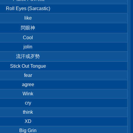
Roll Eyes (Sarcastic)
like
閃眼神
Cool
jolin
流汗或歹勢
Stick Out Tongue
fear
agree
Wink
cry
think
XD
Big Grin