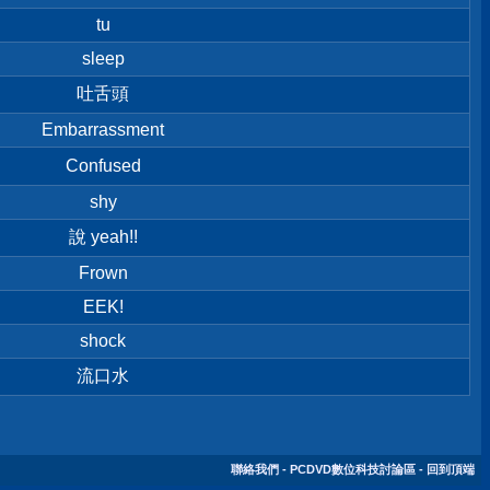
tu
sleep
吐舌頭
Embarrassment
Confused
shy
說 yeah!!
Frown
EEK!
shock
流口水
聯絡我們
-
PCDVD數位科技討論區
-
回到頂端