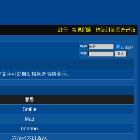
註冊
常見問題
標記討論區為已讀
帳戶
記住我?
密碼
標準文字可以自動轉換為表情圖示.
意思
Smilie
Mad
nonono
不信或不以為然