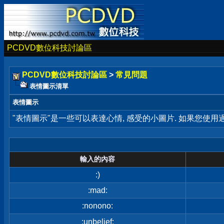
PCDVD數位科技討論區
PCDVD數位科技討論區
>
常見問題
表情圖示清單
表情圖示
"表情圖示"是一些可以表達心情, 感受的小圖片. 如果您使
輸入的內容
:)
:mad:
:nonono:
:unbelief: