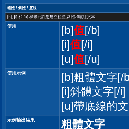
粗體 / 斜體 / 底線
[b], [i] 和 [u] 標籤允許您建立粗體,斜體和底線文本.
使用
[b]
值
[/b]
[i]
值
[/i]
[u]
值
[/u]
使用示例
[b]粗體文字[/b
[i]斜體文字[/i]
[u]帶底線的文字
示例輸出結果
粗體文字