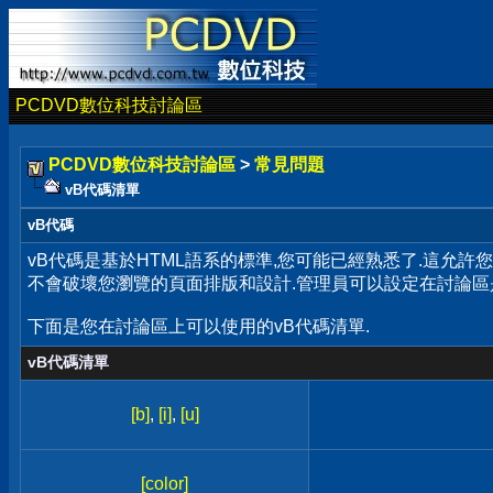
PCDVD數位科技討論區
PCDVD數位科技討論區
>
常見問題
vB代碼清單
vB代碼
vB代碼是基於HTML語系的標準,您可能已經熟悉了.這允許
不會破壞您瀏覽的頁面排版和設計.管理員可以設定在討論區
下面是您在討論區上可以使用的vB代碼清單.
vB代碼清單
[b]
,
[i]
,
[u]
[color]