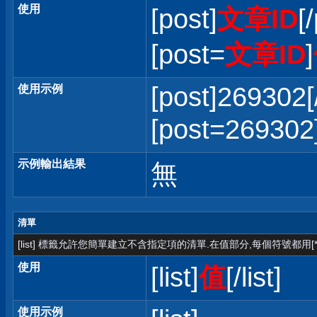
使用
[post]
文章ID
[
[post=
文章ID
]
[post]269302[
使用示例
[post=2693
示例輸出結果
無
清單
[list] 標籤允許您簡單建立不含指定項的清單.在值部分,每個符號都用[*
使用
[list]
值
[/list]
使用示例