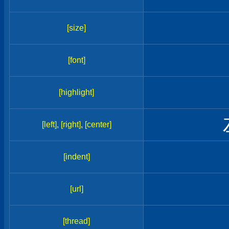
[size]
[font]
[highlight]
[left]
,
[right]
,
[center]
[indent]
[url]
[thread]