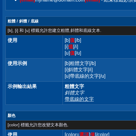
粗體 / 斜體 / 底線
[b], [i] 和 [u] 標籤允許您建立粗體,斜體和底線文本.
使用
[b]
值
[/b]
[i]
值
[/i]
[u]
值
[/u]
使用示例
[b]粗體文字[/b]
[i]斜體文字[/i]
[u]帶底線的文字[/u]
示例輸出結果
粗體文字
斜體文字
帶底線的文字
顏色
[color] 標籤允許您改變文本顏色.
使用
[color=
選項
]
值
[/color]