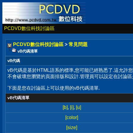
PCDVD數位科技討論區
PCDVD數位科技討論區
>
常見問題
vB代碼清單
vB代碼
vB代碼是基於HTML語系的標準,您可能已經熟悉了.這允許
不會破壞您瀏覽的頁面排版和設計.管理員可以設定在討論區
下面是您在討論區上可以使用的vB代碼清單.
vB代碼清單
[b]
,
[i]
,
[u]
[color]
[size]