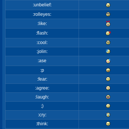
:unbelief:
:rolleyes:
:like:
:flash:
:cool:
:jolin:
:ase
:p
:fear:
:agree:
:laugh:
;)
:cry:
:think: