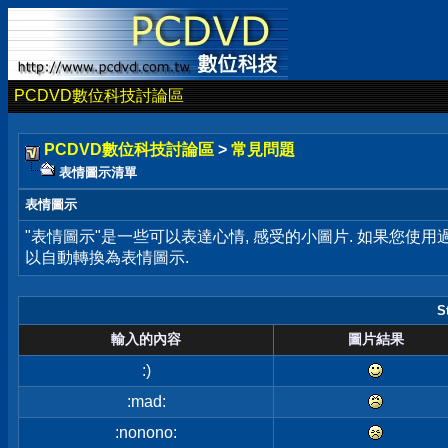
PCDVD數位科技討論區
PCDVD數位科技討論區
>
常見問題
表情圖示清單
表情圖示
"表情圖示"是一些可以表達心情, 感受的小圖片. 如果您使
以自動轉換為表情圖示.
S
輸入的內容
圖片結果
:)
:mad:
:nonono: