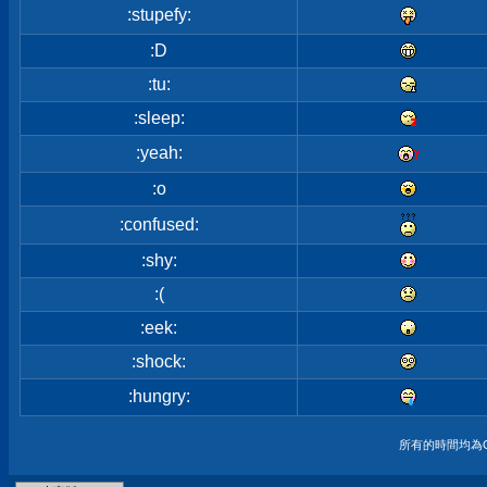
:stupefy:
:D
:tu:
:sleep:
:yeah:
:o
:confused:
:shy:
:(
:eek:
:shock:
:hungry:
所有的時間均為G