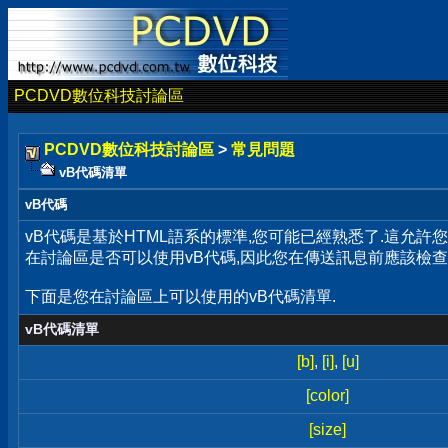
PCDVD數位科技討論區
PCDVD數位科技討論區
>
常見問題
vB代碼清單
vB代碼
vB代碼是基於HTML語系的標準,您可能已經熟悉了.這允
在討論區是否可以使用vB代碼,因此您在傳送訊息前應該檢查
下面是您在討論區上可以使用的vB代碼清單.
vB代碼清單
[b]
,
[i]
,
[u]
[color]
[size]