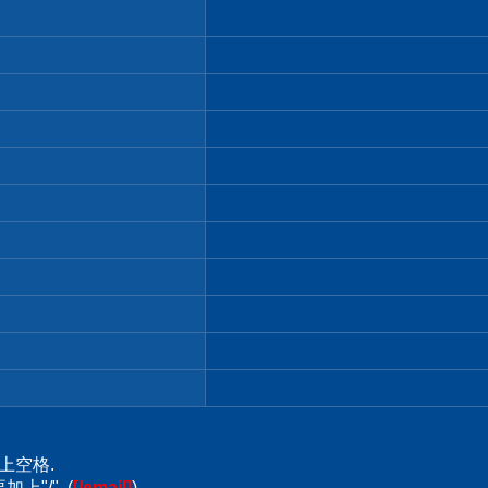
上空格.
上"/". (
[/email]
)