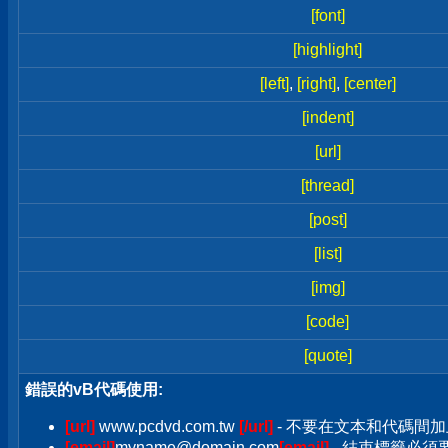
[font]
[highlight]
[left]
,
[right]
,
[center]
[indent]
[url]
[thread]
[post]
[list]
[img]
[code]
[quote]
錯誤的vB代碼使用:
[url]
www.pcdvd.com.tw
[/url]
- 不要在文本和代碼間加
[email]
myname@domain.com
[email]
- 結束標籤必須要加