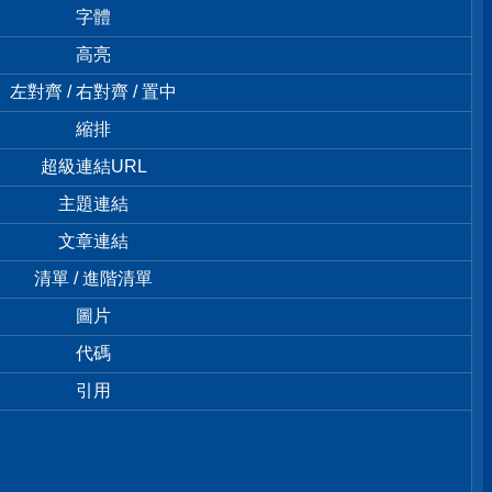
字體
高亮
左對齊 / 右對齊 / 置中
縮排
超級連結URL
主題連結
文章連結
清單 / 進階清單
圖片
代碼
引用