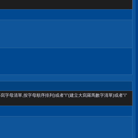
小寫字母清單,按字母順序排列)或者"I"(建立大寫羅馬數字清單)或者"i"