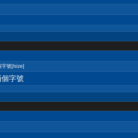
號[/size]
兩個字號