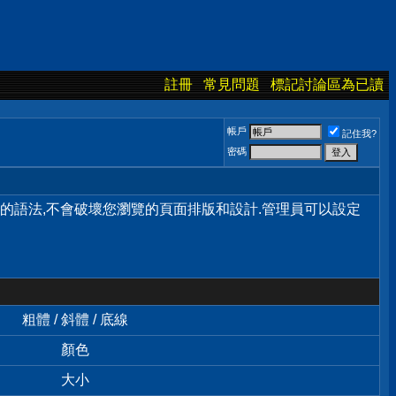
註冊
常見問題
標記討論區為已讀
帳戶
記住我?
密碼
單的語法,不會破壞您瀏覽的頁面排版和設計.管理員可以設定
粗體 / 斜體 / 底線
顏色
大小