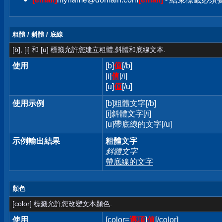
粗體 / 斜體 / 底線
[b], [i] 和 [u] 標籤允許您建立粗體,斜體和底線文本.
使用
[b]
值
[/b]
[i]
值
[/i]
[u]
值
[/u]
使用示例
[b]粗體文字[/b]
[i]斜體文字[/i]
[u]帶底線的文字[/u]
示例輸出結果
粗體文字
斜體文字
帶底線的文字
顏色
[color] 標籤允許您改變文本顏色.
使用
[color=
選項
]
值
[/color]