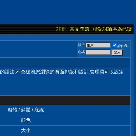
註冊
常見問題
標記討論區為已讀
帳戶
記住我?
密碼
單的語法,不會破壞您瀏覽的頁面排版和設計.管理員可以設定
粗體 / 斜體 / 底線
顏色
大小