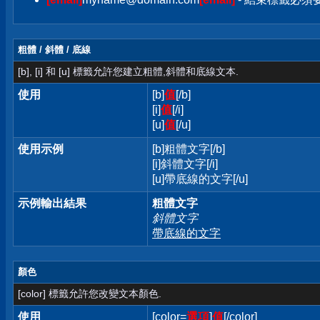
粗體 / 斜體 / 底線
[b], [i] 和 [u] 標籤允許您建立粗體,斜體和底線文本.
使用
[b]
值
[/b]
[i]
值
[/i]
[u]
值
[/u]
使用示例
[b]粗體文字[/b]
[i]斜體文字[/i]
[u]帶底線的文字[/u]
示例輸出結果
粗體文字
斜體文字
帶底線的文字
顏色
[color] 標籤允許您改變文本顏色.
使用
[color=
選項
]
值
[/color]