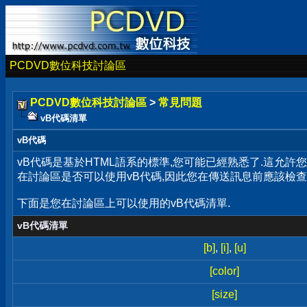
PCDVD數位科技討論區
PCDVD數位科技討論區
>
常見問題
vB代碼清單
vB代碼
vB代碼是基於HTML語系的標準,您可能已經熟悉了.這允
在討論區是否可以使用vB代碼,因此您在傳送訊息前應該檢查
下面是您在討論區上可以使用的vB代碼清單.
vB代碼清單
[b]
,
[i]
,
[u]
[color]
[size]