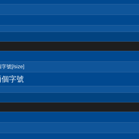
號[/size]
兩個字號