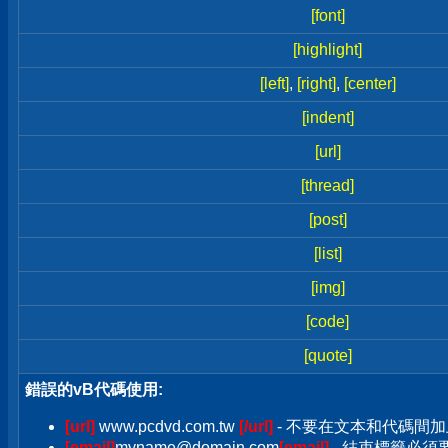
[font]
[highlight]
[left]
,
[right]
,
[center]
[indent]
[url]
[thread]
[post]
[list]
[img]
[code]
[quote]
錯誤的vB代碼使用:
[url]
www.pcdvd.com.tw
[/url]
- 不要在文本和代碼間加
[email]
myname@domain.com
[email]
- 結束標籤必須要加