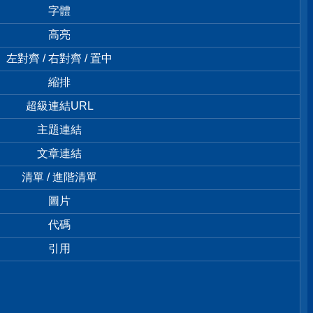
字體
高亮
左對齊 / 右對齊 / 置中
縮排
超級連結URL
主題連結
文章連結
清單 / 進階清單
圖片
代碼
引用