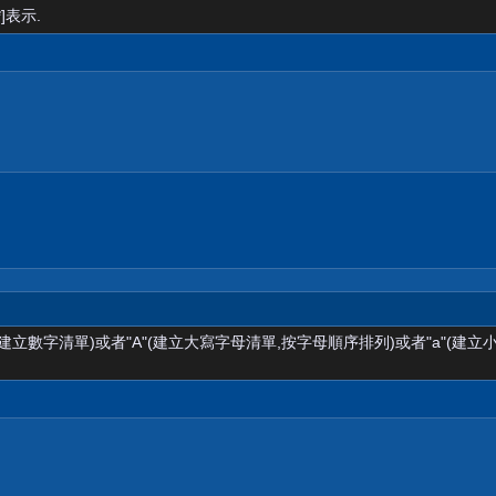
]表示.
(建立數字清單)或者"A"(建立大寫字母清單,按字母順序排列)或者"a"(建立