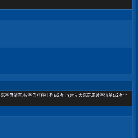
小寫字母清單,按字母順序排列)或者"I"(建立大寫羅馬數字清單)或者"i"