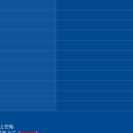
上空格.
上"/". (
[/email]
)