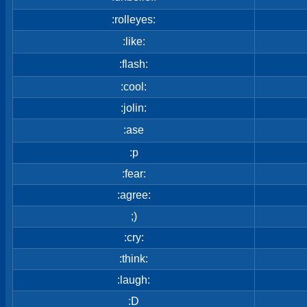
:rolleyes:
:like:
:flash:
:cool:
:jolin:
:ase
:p
:fear:
:agree:
;)
:cry:
:think:
:laugh:
:D