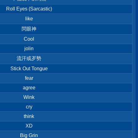
Roll Eyes (Sarcastic)
like
閃眼神
Cool
jolin
流汗或歹勢
Stick Out Tongue
fear
agree
Wink
cry
think
XD
Big Grin