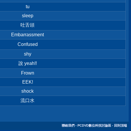
tu
sleep
吐舌頭
Embarrassment
Confused
shy
說 yeah!!
Frown
EEK!
shock
流口水
聯絡我們
-
PCDVD數位科技討論區
-
回到頂端