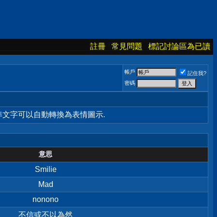
註冊
常見問題
標記討論區為已讀
帳戶
記住我?
密碼
標準文字可以自動轉換為表情圖示.
意思
Smilie
Mad
nonono
不信或不以為然