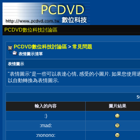
PCDVD數位科技討論區
PCDVD數位科技討論區
>
常見問題
表情圖示清單
表情圖示
"表情圖示"是一些可以表達心情, 感受的小圖片. 如果您使
以自動轉換為表情圖示.
S
輸入的內容
圖片結果
:)
:mad:
:nonono: