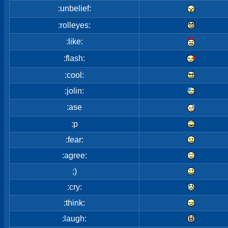
:unbelief:
:rolleyes:
:like:
:flash:
:cool:
:jolin:
:ase
:p
:fear:
:agree:
;)
:cry:
:think:
:laugh: