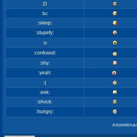
:D
:tu:
:sleep:
:stupefy:
:o
:confused:
:shy:
:yeah:
:(
:eek:
:shock:
:hungry:
所有的時間均為G