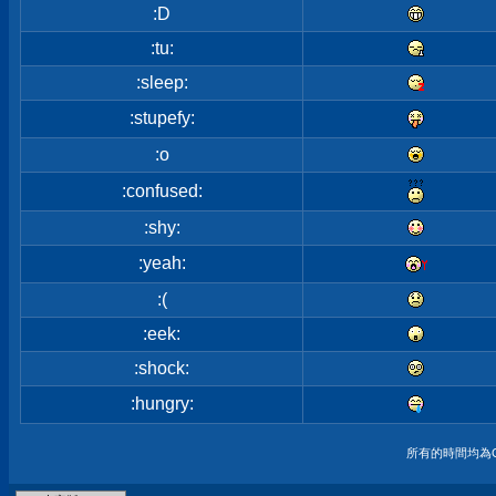
:D
:tu:
:sleep:
:stupefy:
:o
:confused:
:shy:
:yeah:
:(
:eek:
:shock:
:hungry:
所有的時間均為G