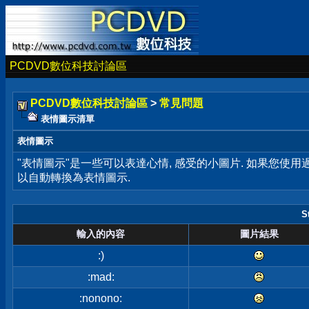
PCDVD數位科技討論區
PCDVD數位科技討論區
>
常見問題
表情圖示清單
表情圖示
"表情圖示"是一些可以表達心情, 感受的小圖片. 如果您使
以自動轉換為表情圖示.
S
輸入的內容
圖片結果
:)
:mad:
:nonono: