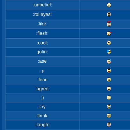
:unbelief:
:rolleyes:
:like:
:flash:
:cool:
:jolin:
:ase
:p
:fear:
:agree:
;)
:cry:
:think:
:laugh: