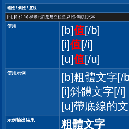
粗體 / 斜體 / 底線
[b], [i] 和 [u] 標籤允許您建立粗體,斜體和底線文本.
使用
[b]
值
[/b]
[i]
值
[/i]
[u]
值
[/u]
使用示例
[b]粗體文字[/b
[i]斜體文字[/i]
[u]帶底線的文字
示例輸出結果
粗體文字