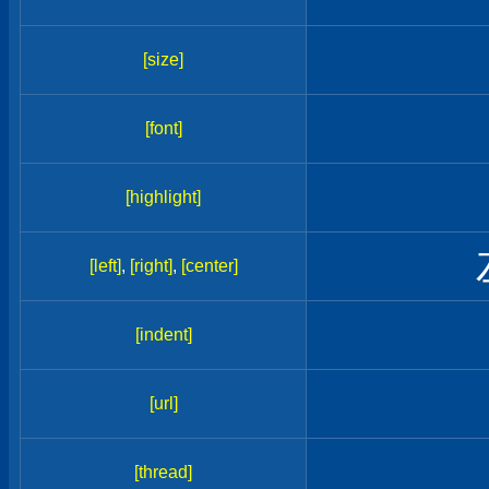
[size]
[font]
[highlight]
[left]
,
[right]
,
[center]
[indent]
[url]
[thread]