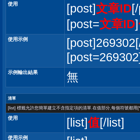
使用
[post]
文章ID
[
[post=
文章ID
]
[post]269302[
使用示例
[post=2693
示例輸出結果
無
清單
[list] 標籤允許您簡單建立不含指定項的清單.在值部分,每個符號都用[*
使用
[list]
值
[/list]
使用示例