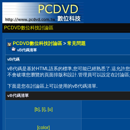
PCDVD數位科技討論區
PCDVD數位科技討論區
>
常見問題
vB代碼清單
vB代碼
vB代碼是基於HTML語系的標準,您可能已經熟悉了.這允許
不會破壞您瀏覽的頁面排版和設計.管理員可以設定在討論區
下面是您在討論區上可以使用的vB代碼清單.
vB代碼清單
[b]
,
[i]
,
[u]
[color]