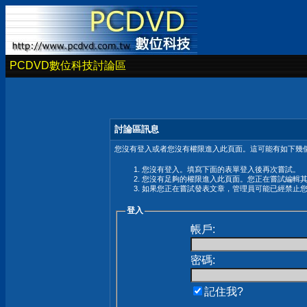
PCDVD數位科技討論區
討論區訊息
您沒有登入或者您沒有權限進入此頁面。這可能有如下幾個
您沒有登入。填寫下面的表單登入後再次嘗試。
您沒有足夠的權限進入此頁面。您正在嘗試編輯
如果您正在嘗試發表文章，管理員可能已經禁止
登入
帳戶:
密碼:
記住我?