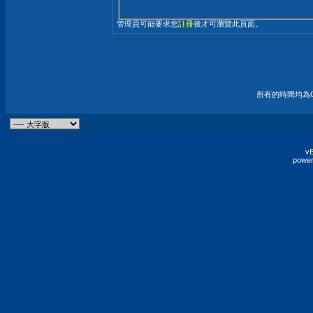
管理員可能要求您
註冊
後才可瀏覽此頁面。
所有的時間均為G
vB
power