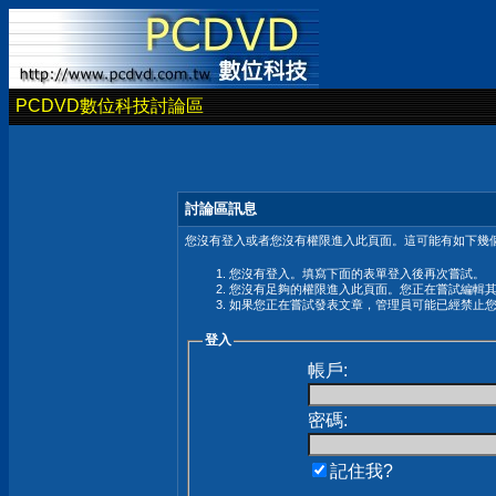
PCDVD數位科技討論區
討論區訊息
您沒有登入或者您沒有權限進入此頁面。這可能有如下幾個
您沒有登入。填寫下面的表單登入後再次嘗試。
您沒有足夠的權限進入此頁面。您正在嘗試編輯
如果您正在嘗試發表文章，管理員可能已經禁止
登入
帳戶:
密碼:
記住我?