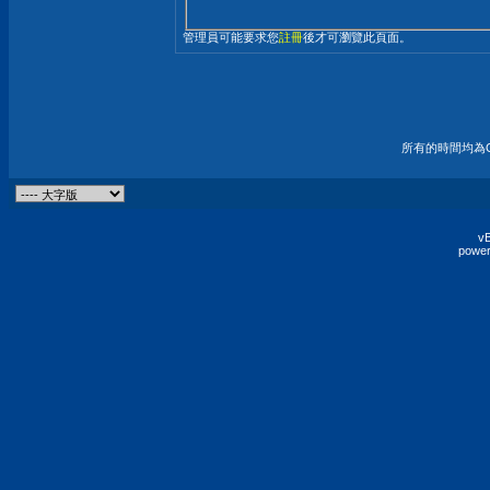
管理員可能要求您
註冊
後才可瀏覽此頁面。
所有的時間均為G
vB
power