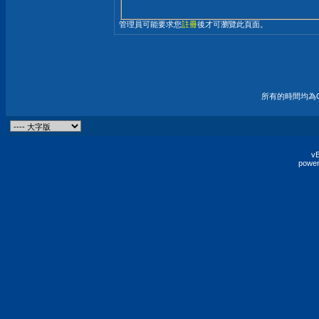
管理員可能要求您
註冊
後才可瀏覽此頁面。
所有的時間均為G
vB
power