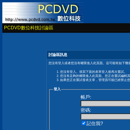
PCDVD數位科技討論區
討論區訊息
您沒有登入或者您沒有權限進入此頁面。這可能有如下幾個
您沒有登入。填寫下面的表單登入後再次嘗試。
您沒有足夠的權限進入此頁面。您正在嘗試編輯
如果您正在嘗試發表文章，管理員可能已經禁止
登入
帳戶:
密碼:
記住我?