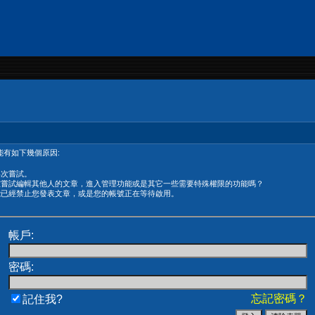
有如下幾個原因:
再次嘗試。
在嘗試編輯其他人的文章，進入管理功能或是其它一些需要特殊權限的功能嗎？
能已經禁止您發表文章，或是您的帳號正在等待啟用。
帳戶:
密碼:
忘記密碼？
記住我?