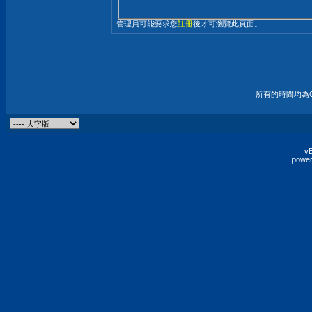
管理員可能要求您
註冊
後才可瀏覽此頁面。
所有的時間均為G
vB
power