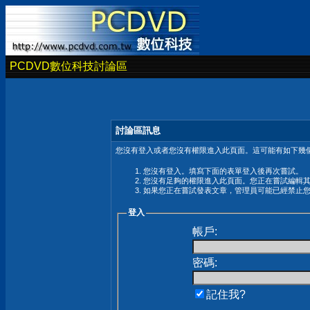
PCDVD數位科技討論區
討論區訊息
您沒有登入或者您沒有權限進入此頁面。這可能有如下幾個
您沒有登入。填寫下面的表單登入後再次嘗試。
您沒有足夠的權限進入此頁面。您正在嘗試編輯
如果您正在嘗試發表文章，管理員可能已經禁止
登入
帳戶:
密碼:
記住我?