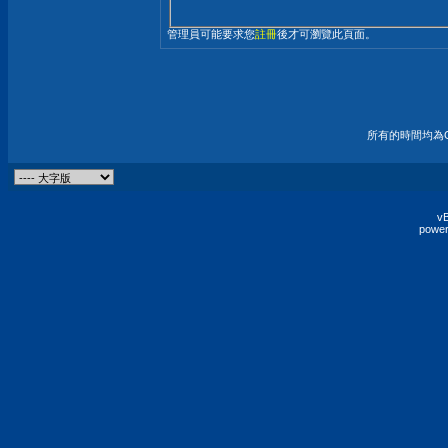
管理員可能要求您
註冊
後才可瀏覽此頁面。
所有的時間均為G
vB
power