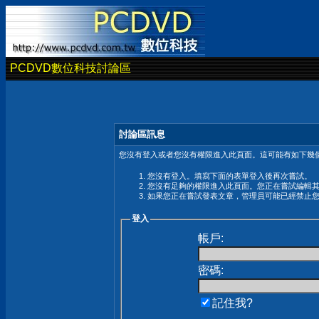
PCDVD數位科技討論區
討論區訊息
您沒有登入或者您沒有權限進入此頁面。這可能有如下幾個
您沒有登入。填寫下面的表單登入後再次嘗試。
您沒有足夠的權限進入此頁面。您正在嘗試編輯
如果您正在嘗試發表文章，管理員可能已經禁止
登入
帳戶:
密碼:
記住我?