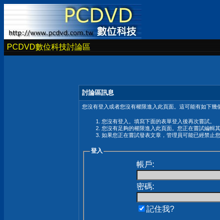
PCDVD數位科技討論區
討論區訊息
您沒有登入或者您沒有權限進入此頁面。這可能有如下幾個
您沒有登入。填寫下面的表單登入後再次嘗試。
您沒有足夠的權限進入此頁面。您正在嘗試編輯
如果您正在嘗試發表文章，管理員可能已經禁止
登入
帳戶:
密碼:
記住我?