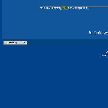
管理員可能要求您
註冊
後才可瀏覽此頁面。
所有的時間均為G
vB
power