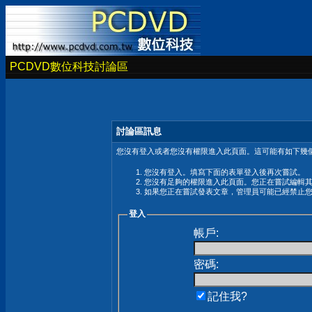
PCDVD數位科技討論區
討論區訊息
您沒有登入或者您沒有權限進入此頁面。這可能有如下幾個
您沒有登入。填寫下面的表單登入後再次嘗試。
您沒有足夠的權限進入此頁面。您正在嘗試編輯
如果您正在嘗試發表文章，管理員可能已經禁止
登入
帳戶:
密碼:
記住我?