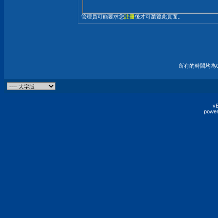
管理員可能要求您
註冊
後才可瀏覽此頁面。
所有的時間均為G
vB
power