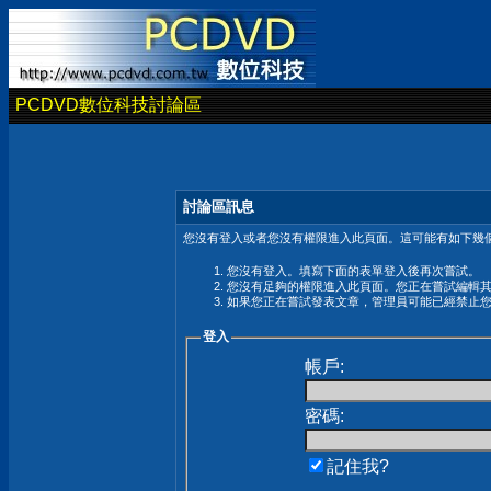
PCDVD數位科技討論區
討論區訊息
您沒有登入或者您沒有權限進入此頁面。這可能有如下幾個
您沒有登入。填寫下面的表單登入後再次嘗試。
您沒有足夠的權限進入此頁面。您正在嘗試編輯
如果您正在嘗試發表文章，管理員可能已經禁止
登入
帳戶:
密碼:
記住我?