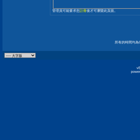
管理員可能要求您
註冊
後才可瀏覽此頁面。
所有的時間均為G
vB
power