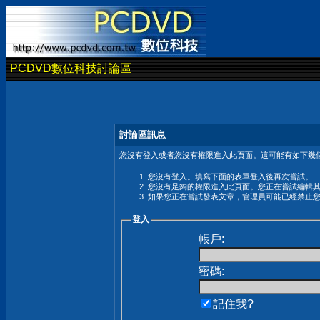
PCDVD數位科技討論區
討論區訊息
您沒有登入或者您沒有權限進入此頁面。這可能有如下幾個
您沒有登入。填寫下面的表單登入後再次嘗試。
您沒有足夠的權限進入此頁面。您正在嘗試編輯
如果您正在嘗試發表文章，管理員可能已經禁止
登入
帳戶:
密碼:
記住我?