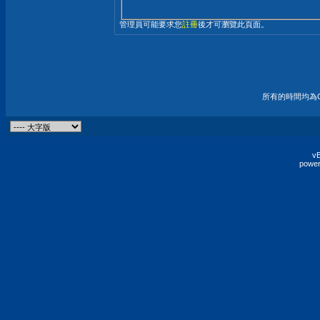
管理員可能要求您
註冊
後才可瀏覽此頁面。
所有的時間均為G
vB
power