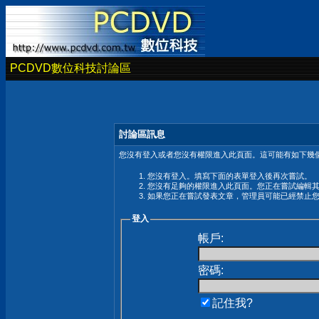
PCDVD數位科技討論區
討論區訊息
您沒有登入或者您沒有權限進入此頁面。這可能有如下幾個
您沒有登入。填寫下面的表單登入後再次嘗試。
您沒有足夠的權限進入此頁面。您正在嘗試編輯
如果您正在嘗試發表文章，管理員可能已經禁止
登入
帳戶:
密碼:
記住我?