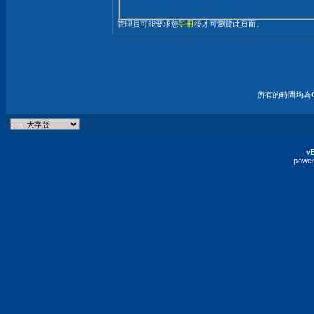
管理員可能要求您
註冊
後才可瀏覽此頁面。
所有的時間均為G
vB
power